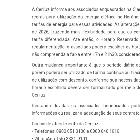
A Ceriluz informa aos associados enquadrados na Class
regras para utilização da energia elétrica no Horár
tarifas de energia para essas atividades. As alteraçõ
de 2026, trazendo mais flexibilidade para que os c
tarifa diferenciada. Até então, o Horário Reservad
regulamentação, o associado poderá escolher os horár
não compreenda a faixa entre 17h e 21h30, considerad
Outra mudança importante é que o período diário d
porém poderá ser utilizado de forma contínua ou fraci
de utilização com desconto, conforme sua necessidad
horário escolhido deverá ser formalizado por meio d
Ceriluz.
Restando dúvidas os associados beneficiados po
informações ou realizar a adequação de seus contrato
Canais de atendimento da Ceriluz:
• Telefones: 0800 051 3130 e 0800 040 1010
• WhatsApp: (55) 3331-9101