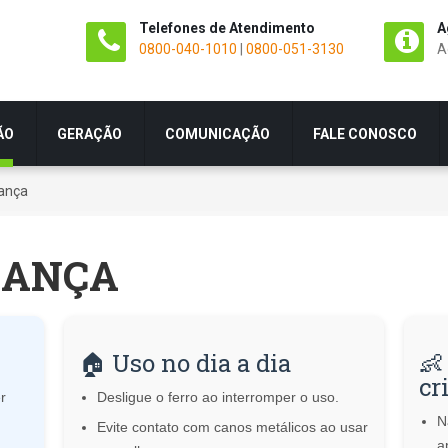
Telefones de Atendimento
A
0800-040-1010
|
0800-051-3130
A
ÃO
GERAÇÃO
COMUNICAÇÃO
FALE CONOSCO
ança
RANÇA
s
🏠 Uso no dia a dia
👶
cr
r
Desligue o ferro ao interromper o uso.
N
Evite contato com canos metálicos ao usar
a