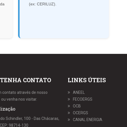
 da
(ex: CERILUZ).
TENHA CONTATO
LINKS ÚTEIS
m contato através de nosso
ANEEL
 ou venha nos visitar.
FECOERGS
OCB
lização
OCERGS
ldo Schindler, 100 - Das Chácaras,
CANAL ENERGIA
S, CEP: 98714-130