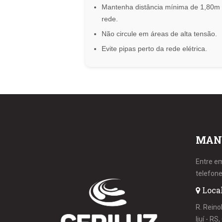
Mantenha distância mínima de 1,80m
rede.
Não circule em áreas de alta tensão.
Evite pipas perto da rede elétrica.
MAN
Entre e
telefone
Loca
R. Reino
Ijuí - R