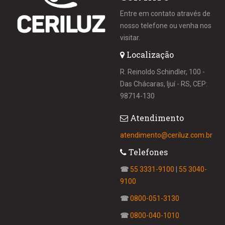
Entre em contato através de
nosso telefone ou venha nos
visitar.
Localização
R. Reinoldo Schindler, 100 -
Das Chácaras, Ijuí - RS, CEP:
98714-130
Atendimento
atendimento@ceriluz.com.br
Telefones
☎
55 3331-9100
|
55 3040-
9100
☎
0800-051-3130
☎
0800-040-1010