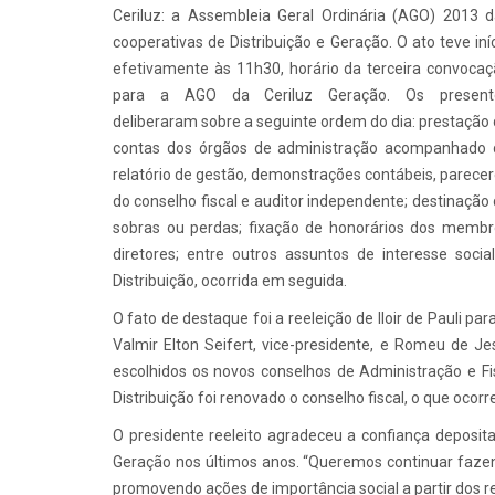
Ceriluz: a Assembleia Geral Ordinária (AGO) 2013 
cooperativas de Distribuição e Geração. O ato teve iní
efetivamente às 11h30, horário da terceira convoca
para a AGO da Ceriluz Geração. Os present
deliberaram sobre a seguinte ordem do dia: prestação
contas dos órgãos de administração acompanhado 
relatório de gestão, demonstrações contábeis, parece
do conselho fiscal e auditor independente; destinação
sobras ou perdas; fixação de honorários dos membr
diretores; entre outros assuntos de interesse so
Distribuição, ocorrida em seguida.
O fato de destaque foi a reeleição de Iloir de Pauli p
Valmir Elton Seifert, vice-presidente, e Romeu de 
escolhidos os novos conselhos de Administração e Fisc
Distribuição foi renovado o conselho fiscal, o que oco
O presidente reeleito agradeceu a confiança deposit
Geração nos últimos anos. “Queremos continuar fazend
promovendo ações de importância social a partir dos r