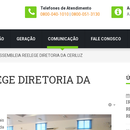
Telefones de Atendimento
A
0800-040-1010
|
0800-051-3130
A
ÃO
GERAÇÃO
COMUNICAÇÃO
FALE CONOSCO
SSEMBLEIA REELEGE DIRETORIA DA CERILUZ
GE DIRETORIA DA
Ú
I
R
R
ais
da