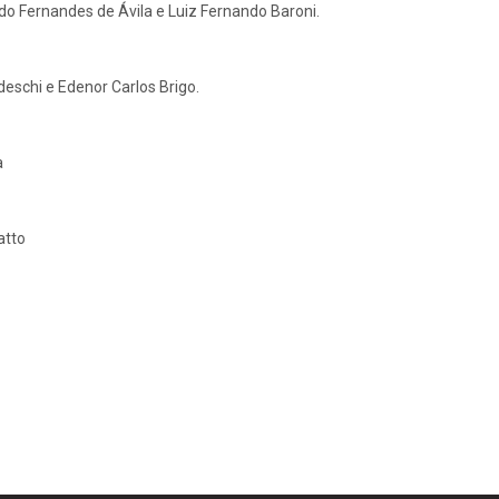
ildo Fernandes de Ávila e Luiz Fernando Baroni.
deschi e Edenor Carlos Brigo.
a
atto