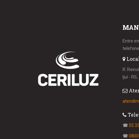
MAN
Entre e
telefone
Loca
R. Reino
Ijuí - R
Ate
atendim
Tele
☎
55 3
☎
0800