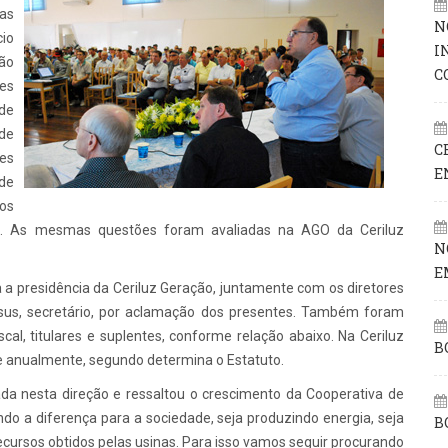
das
N
cio
I
ção
C
es
 de
de
C
res
E
 de
os
cial. As mesmas questões foram avaliadas na AGO da Ceriluz
N
E
ara a presidência da Ceriluz Geração, juntamente com os diretores
Jesus, secretário, por aclamação dos presentes. Também foram
al, titulares e suplentes, conforme relação abaixo. Na Ceriluz
B
rre anualmente, segundo determina o Estatuto.
ada nesta direção e ressaltou o crescimento da Cooperativa de
o a diferença para a sociedade, seja produzindo energia, seja
B
ecursos obtidos pelas usinas. Para isso vamos seguir procurando