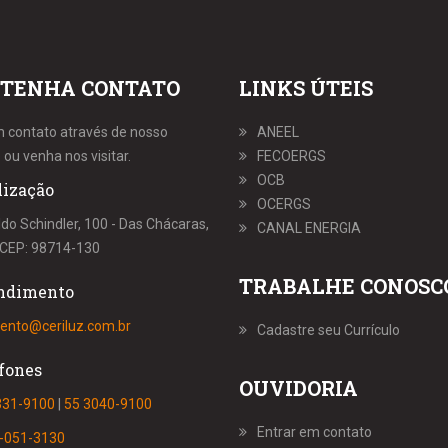
TENHA CONTATO
LINKS ÚTEIS
m contato através de nosso
ANEEL
 ou venha nos visitar.
FECOERGS
OCB
lização
OCERGS
ldo Schindler, 100 - Das Chácaras,
CANAL ENERGIA
S, CEP: 98714-130
TRABALHE CONOSC
ndimento
ento@ceriluz.com.br
Cadastre seu Currículo
fones
OUVIDORIA
331-9100
|
55 3040-9100
Entrar em contato
-051-3130