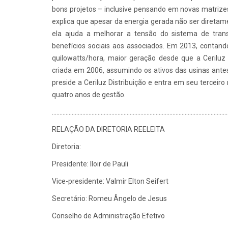
bons projetos – inclusive pensando em novas matrizes –
explica que apesar da energia gerada não ser diretam
ela ajuda a melhorar a tensão do sistema de tran
benefícios sociais aos associados. Em 2013, contand
quilowatts/hora, maior geração desde que a Ceriluz 
criada em 2006, assumindo os ativos das usinas antes 
preside a Ceriluz Distribuição e entra em seu terceir
quatro anos de gestão.
...................................................................................................................
RELAÇÃO DA DIRETORIA REELEITA
Diretoria:
Presidente: Iloir de Pauli
Vice-presidente: Valmir Elton Seifert
Secretário: Romeu Ângelo de Jesus
Conselho de Administração Efetivo