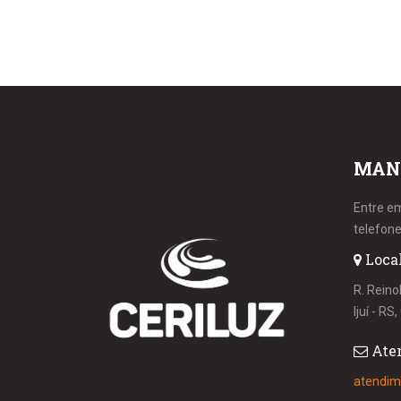
MAN
Entre e
telefone
Loca
R. Reino
Ijuí - R
Ate
atendim