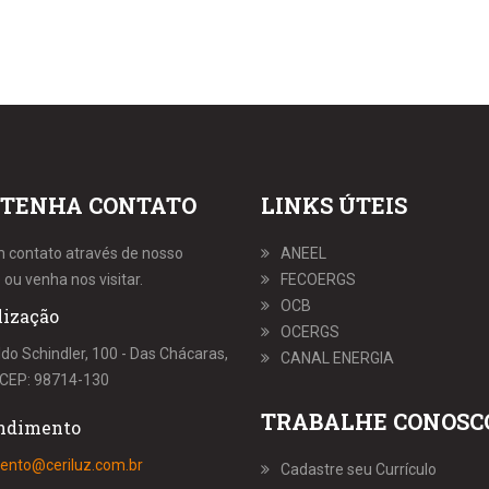
TENHA CONTATO
LINKS ÚTEIS
m contato através de nosso
ANEEL
 ou venha nos visitar.
FECOERGS
OCB
lização
OCERGS
ldo Schindler, 100 - Das Chácaras,
CANAL ENERGIA
S, CEP: 98714-130
TRABALHE CONOSC
ndimento
ento@ceriluz.com.br
Cadastre seu Currículo