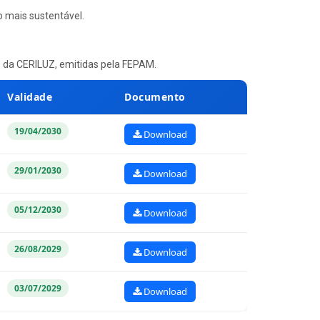
 mais sustentável.
s da CERILUZ, emitidas pela FEPAM.
Validade
Documento
19/04/2030
Download
29/01/2030
Download
05/12/2030
Download
26/08/2029
Download
03/07/2029
Download