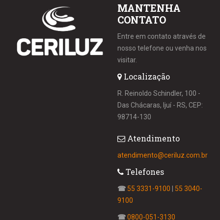
MANTENHA
CONTATO
Entre em contato através de
nosso telefone ou venha nos
visitar.
Localização
R. Reinoldo Schindler, 100 -
Das Chácaras, Ijuí - RS, CEP:
98714-130
Atendimento
atendimento@ceriluz.com.br
Telefones
☎
55 3331-9100
|
55 3040-
9100
☎
0800-051-3130