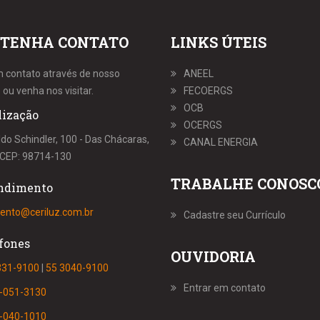
TENHA CONTATO
LINKS ÚTEIS
m contato através de nosso
ANEEL
 ou venha nos visitar.
FECOERGS
OCB
lização
OCERGS
ldo Schindler, 100 - Das Chácaras,
CANAL ENERGIA
S, CEP: 98714-130
TRABALHE CONOSC
ndimento
ento@ceriluz.com.br
Cadastre seu Currículo
fones
OUVIDORIA
331-9100
|
55 3040-9100
Entrar em contato
-051-3130
-040-1010