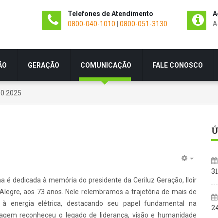
Telefones de Atendimento
A
0800-040-1010
|
0800-051-3130
A
ÃO
GERAÇÃO
COMUNICAÇÃO
FALE CONOSCO
10.2025
Ú
31
a é dedicada à memória do presidente da Ceriluz Geração, Iloir
 Alegre, aos 73 anos. Nele relembramos a trajetória de mais de
à energia elétrica, destacando seu papel fundamental na
2
nagem reconheceu o legado de liderança, visão e humanidade