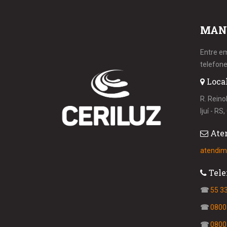
MAN
Entre e
telefone
Loca
R. Reino
Ijuí - R
Ate
atendim
Tele
☎
55 3
☎
0800
☎
0800